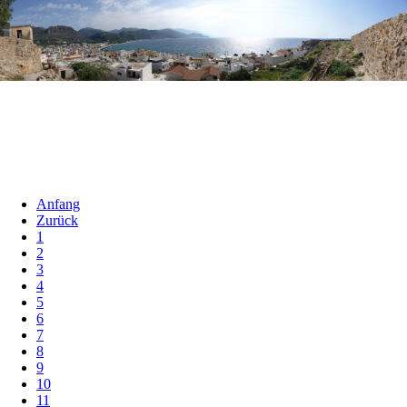
Anfang
Zurück
1
2
3
4
5
6
7
8
9
10
11