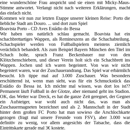
eine wunderschöne Frau anspricht und sie einen mit Micky-Maus-
Stimme antwortet. Verlangt nicht nach weiteren Erklärungen, macht
das einfach nicht.
Kommen wir nun zur letzten Etappe unserer kleinen Reise: Porto die
liebliche Stadt am Douro. ... und dort zum Spiel
Boavista Porto - CD Aves Estádio do Bessa
Wir haben uns natürlich schlau gemacht. Boavista hat ein
schachbrettartiges Wappen, als Remineszens an die Schachabteilung.
Schachspieler werden von Fußballspielern meistens ziemlich
verächtlich behandelt. Als zum Beispiel Bayern München den Titel im
Schach holte, sprach Franz Beckenbauer nur von den
Klötzchenschiebern, und dieser Verein holt sich ein Schachbrett ins
Wappen. Jochen und ich waren begeistert. Von was wir nicht
begeistert waren, war der Zuschauerandrang. Das Spiel war erbärmlich
besucht. Ich tippe mal auf 3.000 Zuschauer. Was besonders
erschütternd ist, wenn man sieht, was für ein Schmuckstück das
Estádio do Bessa ist. Ich möchte mal wissen, was dort los ist??
Permanent läuft Fußball in der Glotze, aber niemand geht ins Stadion.
OK, das Wetter war Dreck, es hat die ganze Zeit geregnet, der Gegner
ein Aufsteiger, war wohl auch nicht das, was man als
Zuschauermagneten bezeichnet und als 2. Mannschaft in der Stadt
hinter dem großen FC Porto hat man sowieso die Arschlochkarte
gezogen (fragt mal unsere Freunde vom FSV), aber 3.000 war
definitiv zu wenig, vor allem angesichts der Tatsache, dass die
Eintrittskarte gerade mal 3€ kostete.