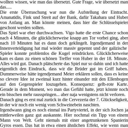
wollten wissen, wie man das übersetzt. Gute Frage, wie übersetzt man
das.....
Die erste Überraschung war nun die Aufstellung der Eintracht.
Amanatidis, Fink und Streit auf der Bank, dafür Takahara und Huber
von Anfang an. Man könnte meinen, dass hier die Schlüsselspieler
geschont werden sollten.
Das Spiel war eher durchwachsen. Vigo hatte die erste Chance schon
nach 4 Minuten, die glücklicherweise knapp am Tor vorbei ging, aber
nach 10 Minuten hat es dann doch geklingelt. Irgendjemand in der
Innenverteidigung hat mal wieder massiv gepennt und der galizische
Spieler konnte problemlos die Kugel reindrücken. Glücklicherweise
kam es dann zu einen schönen Treffer von Huber in der 18. Minute.
Alles wird gut. Danach plätscherte das Spiel nur so dahin und ich hatte
eigentlich den Eindruck, dass wir die Brüder gut im Griff haben.
Dummerweise hätte irgendjemand Meier erklären sollen, dass es keine
so clevere Idee ist zweimal kurz hinter einander mit den Ellenbogen
auf den Gegenspieler loszugehen. Konsequenz: gelb-rote Karte.
Gerade in dem Moment, wo man das Gefühl hatte, jetzt könnte noch
ein bisschen mehr rausspringen... aber naja wenigstens nicht verloren.
Danach ging es erst mal zurück in die Cervezeria der 7. Glückseligkeit,
in der wir noch ein wenig vom Schweinebein naschten.
Irgendwann ging es noch einmal ins Partyviertel, in der sich Jochen ja
mittlerweilen ganz gut auskannte. Hier nochmal ein Tipp von einem
Mann von Welt. Geht niemals mit einer angetrunkenen Spanierin
Gyros essen. Das hat in etwa einen ähnlichen Effekt, wie wenn man