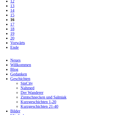
12
13
14
15
16
17
18
19
20
Vorwärts
Ende
Navigation
Neues
überspringen
Willkommen
Blog
Gedanken
Geschichten
SinCity
Nahmed
Der Wanderer
Zimtschnecken und Salmiak
Kurzgeschichten 1-20
Kurzgeschichten 21-40
Bilder