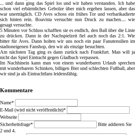
... und dann ging das Spiel los und wir haben verstanden. Ich habe
schon viel erbärmliches Gebolze über mich ergehen lassen, aber das
war unerträglich. CD Aves schoss ein frühes Tor und verbarikadierte
sich hinten rein. Boavista versuchte nun Druck zu machen.... wie
gesagt versuchte.
5 Minuten vor Schluss schafften sie es endlich, den Ball über die Linie
zu drücken. Dann in der Nachspielzeit fiel auch noch das 2:1. Wie
bitter für Aves. Dann holten wir uns noch ein paar Fanutensilien im
stadioneigenen Fanshop, den wir als einzige besuchten.
Am nächsten Tag ging es dann zurück nach Frankfurt. Man will ja
nicht das Spiel Eintracht gegen Gladbach verpassen.
Im Nachhinein kann man von einem wunderbaren Urlaub sprechen
mit wunderbarem Schinken, billigen Bier und schlechten Fußball, aber
wir sind ja als Eintrachtfans leidensfähig.
Kommentare
Pflichtfeld
Name
*
Pflichtfeld
E-Mail (wird nicht veröffentlicht)
*
Webseite
Pflichtfeld
Sicherheitsfrage
*
Bitte addieren Sie
2 und 4.