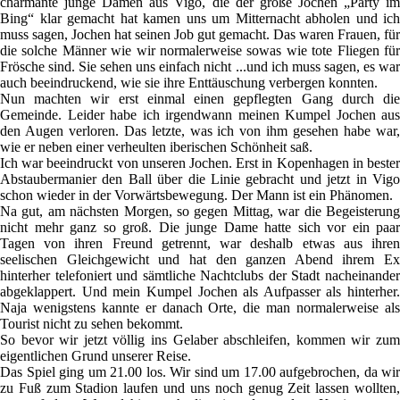
charmante junge Damen aus Vigo, die der große Jochen „Party im
Bing“ klar gemacht hat kamen uns um Mitternacht abholen und ich
muss sagen, Jochen hat seinen Job gut gemacht. Das waren Frauen, für
die solche Männer wie wir normalerweise sowas wie tote Fliegen für
Frösche sind. Sie sehen uns einfach nicht ...und ich muss sagen, es war
auch beeindruckend, wie sie ihre Enttäuschung verbergen konnten.
Nun machten wir erst einmal einen gepflegten Gang durch die
Gemeinde. Leider habe ich irgendwann meinen Kumpel Jochen aus
den Augen verloren. Das letzte, was ich von ihm gesehen habe war,
wie er neben einer verheulten iberischen Schönheit saß.
Ich war beeindruckt von unseren Jochen. Erst in Kopenhagen in bester
Abstaubermanier den Ball über die Linie gebracht und jetzt in Vigo
schon wieder in der Vorwärtsbewegung. Der Mann ist ein Phänomen.
Na gut, am nächsten Morgen, so gegen Mittag, war die Begeisterung
nicht mehr ganz so groß. Die junge Dame hatte sich vor ein paar
Tagen von ihren Freund getrennt, war deshalb etwas aus ihren
seelischen Gleichgewicht und hat den ganzen Abend ihrem Ex
hinterher telefoniert und sämtliche Nachtclubs der Stadt nacheinander
abgeklappert. Und mein Kumpel Jochen als Aufpasser als hinterher.
Naja wenigstens kannte er danach Orte, die man normalerweise als
Tourist nicht zu sehen bekommt.
So bevor wir jetzt völlig ins Gelaber abschleifen, kommen wir zum
eigentlichen Grund unserer Reise.
Das Spiel ging um 21.00 los. Wir sind um 17.00 aufgebrochen, da wir
zu Fuß zum Stadion laufen und uns noch genug Zeit lassen wollten,