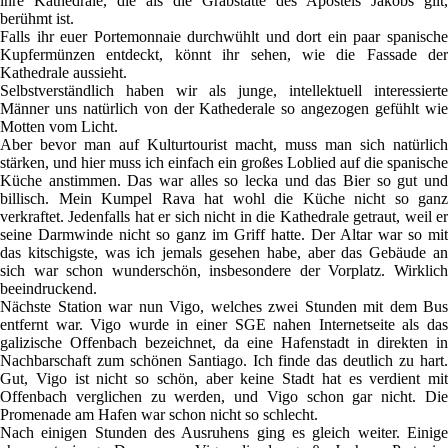
ihre Kathedrale, die als die Grabstätte des Apostels Jakobs gilt,
berühmt ist.
Falls ihr euer Portemonnaie durchwühlt und dort ein paar spanische
Kupfermünzen entdeckt, könnt ihr sehen, wie die Fassade der
Kathedrale aussieht.
Selbstverständlich haben wir als junge, intellektuell interessierte
Männer uns natürlich von der Kathederale so angezogen gefühlt wie
Motten vom Licht.
Aber bevor man auf Kulturtourist macht, muss man sich natürlich
stärken, und hier muss ich einfach ein großes Loblied auf die spanische
Küche anstimmen. Das war alles so lecka und das Bier so gut und
billisch. Mein Kumpel Rava hat wohl die Küche nicht so ganz
verkraftet. Jedenfalls hat er sich nicht in die Kathedrale getraut, weil er
seine Darmwinde nicht so ganz im Griff hatte. Der Altar war so mit
das kitschigste, was ich jemals gesehen habe, aber das Gebäude an
sich war schon wunderschön, insbesondere der Vorplatz. Wirklich
beeindruckend.
Nächste Station war nun Vigo, welches zwei Stunden mit dem Bus
entfernt war. Vigo wurde in einer SGE nahen Internetseite als das
galizische Offenbach bezeichnet, da eine Hafenstadt in direkten in
Nachbarschaft zum schönen Santiago. Ich finde das deutlich zu hart.
Gut, Vigo ist nicht so schön, aber keine Stadt hat es verdient mit
Offenbach verglichen zu werden, und Vigo schon gar nicht. Die
Promenade am Hafen war schon nicht so schlecht.
Nach einigen Stunden des Ausruhens ging es gleich weiter. Einige