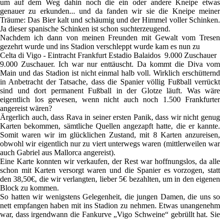
um auf dem Weg dahin noch die ein oder andere Kneipe etwas
genauer zu erkunden... und da fanden wir sie die Kneipe meiner
Träume: Das Bier kalt und schäumig und der Himmel voller Schinken.
Ja dieser spanische Schinken ist schon suchterzeugend.
Nachdem ich dann von meinen Freunden mit Gewalt vom Tresen
gezehrt wurde und ins Stadion verschleppt wurde kam es nun zu
Celta di Vigo - Eintracht Frankfurt Estadio Balaidos 9.000 Zuschauer
9.000 Zuschauer. Ich war nur enttäuscht. Da kommt die Diva vom
Main und das Stadion ist nicht einmal halb voll. Wirklich erschütternd
in Anbetracht der Tatsache, dass die Spanier völlig Fußball verrückt
sind und dort permanent Fußball in der Glotze läuft. Was wäre
eigentlich los gewesen, wenn nicht auch noch 1.500 Frankfurter
angereist wären?
Ärgerlich auch, dass Rava in seiner ersten Panik, dass wir nicht genug
Karten bekommen, sämtliche Quellen angezapft hatte, die er kannte.
Somit waren wir im glücklichen Zustand, mit 8 Karten anzureisen,
obwohl wir eigentlich nur zu viert unterwegs waren (mittlerweilen war
auch Gabriel aus Mallorca angereist).
Eine Karte konnten wir verkaufen, der Rest war hoffnungslos, da alle
schon mit Karten versorgt waren und die Spanier es vorzogen, statt
den 38,50€, die wir verlangten, lieber 5€ bezahlten, um in den eigenen
Block zu kommen.
So hatten wir wenigstens Gelegenheit, die jungen Damen, die uns so
nett empfangen haben mit ins Stadion zu nehmen. Etwas unangenehm
war, dass irgendwann die Fankurve „Vigo Schweine“ gebrüllt hat. Sie