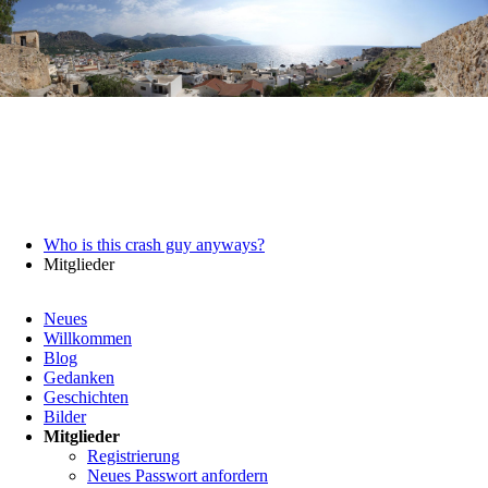
Who is this crash guy anyways?
Mitglieder
Navigation
Neues
überspringen
Willkommen
Blog
Gedanken
Geschichten
Bilder
Mitglieder
Registrierung
Neues Passwort anfordern