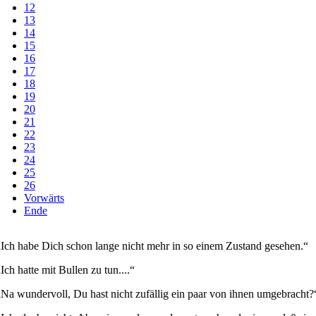
12
13
14
15
16
17
18
19
20
21
22
23
24
25
26
Vorwärts
Ende
„Ich habe Dich schon lange nicht mehr in so einem Zustand gesehen.“
Ich hatte mit Bullen zu tun....“
„Na wundervoll, Du hast nicht zufällig ein paar von ihnen umgebracht?