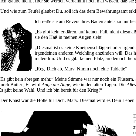
„Ich glaube nicht. Aber sie werden verdammt noch mal wissen, daß sie
„Und wie zum Teufel glaubst Du, soll ich das dem Bewährungsamt erk
Ich reiße sie am Revers ihres Bademantels zu mir her
„Es gibt kein erklären, auf keinen Fall, nicht diesmal
sie den Haß in meinen Augen sieht.
„Diesmal ist es keine Kneipenschlägerei oder irgen
irgendeinen anderen Weichling anzünden will. Das hi
mittendrin. Und es gibt keinen Platz, an dem ich lieb
„Reg' Dich ab, Marv. Nimm noch eine Tablette“
„Es gibt kein abregen mehr.“ Meine Stimme war nur noch ein Flüstern, 
durch Butter „Es wird
Auge um Auge
, wie in den alten Tagen. Die
Alle
Es gibt keine Wahl. Und ich bin bereit für den Krieg!“
„Der Knast war die Hölle für Dich, Marv. Diesmal wird es Dein Leben 
„
H
D
z
o