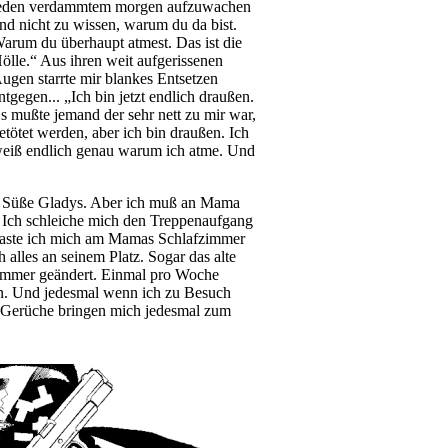
eden verdammtem morgen aufzuwachen
nd nicht zu wissen, warum du da bist.
arum du überhaupt atmest. Das ist die
ölle.“ Aus ihren weit aufgerissenen
ugen starrte mir blankes Entsetzen
ntgegen... „Ich bin jetzt endlich draußen.
s mußte jemand der sehr nett zu mir war,
etötet werden, aber ich bin draußen. Ich
eiß endlich genau warum ich atme. Und
n. Süße Gladys. Aber ich muß an Mama
n. Ich schleiche mich den Treppenaufgang
g taste ich mich am Mamas Schlafzimmer
 alles an seinem Platz. Sogar das alte
immer geändert. Einmal pro Woche
ogen. Und jedesmal wenn ich zu Besuch
n Gerüche bringen mich jedesmal zum