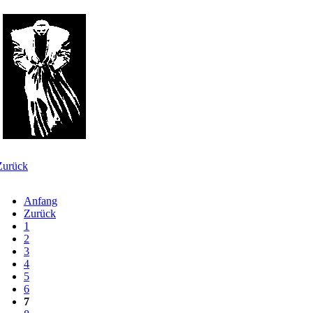
Zurück
Anfang
Zurück
1
2
3
4
5
6
7