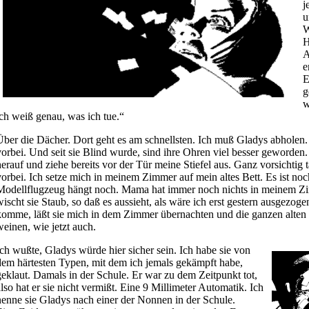
j
u
W
H
A
e
E
g
w
ich weiß genau, was ich tue.“
Über die Dächer. Dort geht es am schnellsten. Ich muß Gladys abhole
vorbei. Und seit sie Blind wurde, sind ihre Ohren viel besser geworde
herauf und ziehe bereits vor der Tür meine Stiefel aus. Ganz vorsichti
vorbei. Ich setze mich in meinem Zimmer auf mein altes Bett. Es ist noch
Modellflugzeug hängt noch. Mama hat immer noch nichts in meinem Z
wischt sie Staub, so daß es aussieht, als wäre ich erst gestern ausgez
komme, läßt sie mich in dem Zimmer übernachten und die ganzen alte
weinen, wie jetzt auch.
Ich wußte, Gladys würde hier sicher sein. Ich habe sie von
dem härtesten Typen, mit dem ich jemals gekämpft habe,
geklaut. Damals in der Schule. Er war zu dem Zeitpunkt tot,
also hat er sie nicht vermißt. Eine 9 Millimeter Automatik. Ich
nenne sie Gladys nach einer der Nonnen in der Schule.