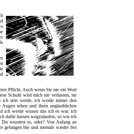
ch
nd
wo
ne
er
ls
en
en
ie
nd
Ihrer Pflicht. Auch wenn Sie nie ein Wort
diese Schuld wird mich nie verlassen, sie
o ich sein werde, ich werde immer den
re Augen sehen und ihren unglaublichen
d ich werde wissen das ich es war, ich
ich dafür hassen wegzulaufen, so wie ich
r. Du wusstest es, oder? Von Anfang an
er gefangen bin und niemals wieder frei