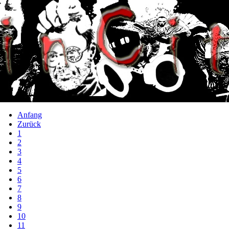
Anfang
Zurück
1
2
3
4
5
6
7
8
9
10
11