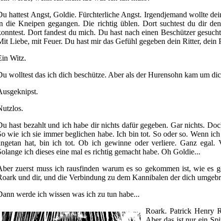
Du hattest Angst, Goldie. Fürchterliche Angst. Irgendjemand wollte dei
in die Kneipen gegangen. Die richtig üblen. Dort suchtest du dir de
konntest. Dort fandest du mich. Du hast nach einen Beschützer gesucht
Mit Liebe, mit Feuer. Du hast mir das Gefühl gegeben dein Ritter, dein
Ein Witz.
Du wolltest das ich dich beschütze. Aber als der Hurensohn kam um dich
Ausgeknipst.
Nutzlos.
Du hast bezahlt und ich habe dir nichts dafür gegeben. Gar nichts. Do
So wie ich sie immer beglichen habe. Ich bin tot. So oder so. Wenn ich
angetan hat, bin ich tot. Ob ich gewinne oder verliere. Ganz egal. 
Solange ich dieses eine mal es richtig gemacht habe. Oh Goldie...
Aber zuerst muss ich rausfinden warum es so gekommen ist, wie es 
Roark und dir, und die Verbindung zu dem Kannibalen der dich umgebra
Dann werde ich wissen was ich zu tun habe...
Roark. Patrick Henry R
Aber das ist nur ein Sp