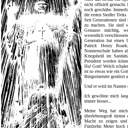
nicht offiziell gemach
noch geschähe. Immerhin
die ersten Siedler Treks
Seit Generationen sind 
zu machen. Sie sind s
Genauso mächtig, we
wesentlich verschlossen
Generation hat einen U
Patrick Henry Roark
Nonnenschule haben all
Kriegsheld im Sanitäts
President werden könne
Ha! Gott! Welch schale
ist so etwas wie ein Go
Bürgermeister gestürzt
Und er wird im Namen ei
Ich gewöhne mich langs
immer besser...
Meine Weg hat mich d
überlebensgroß türmst 
Macht zu zeigen und 
Fünfzehn Meter hoch is