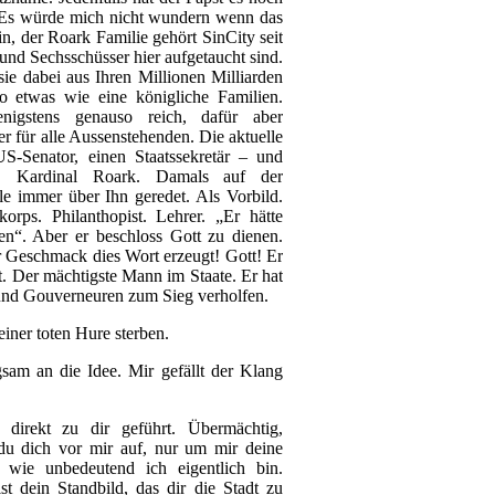
t. Es würde mich nicht wundern wenn das
, der Roark Familie gehört SinCity seit
 und Sechsschüsser hier aufgetaucht sind.
sie dabei aus Ihren Millionen Milliarden
o etwas wie eine königliche Familien.
nigstens genauso reich, dafür aber
er für alle Aussenstehenden. Die aktuelle
S-Senator, einen Staatssekretär – und
. Kardinal Roark. Damals auf der
e immer über Ihn geredet. Als Vorbild.
korps. Philanthopist. Lehrer. „Er hätte
n“. Aber er beschloss Gott zu dienen.
r Geschmack dies Wort erzeugt! Gott! Er
tt. Der mächtigste Mann im Staate. Er hat
 und Gouverneuren zum Sieg verholfen.
ner toten Hure sterben.
am an die Idee. Mir gefällt der Klang
irekt zu dir geführt. Übermächtig,
du dich vor mir auf, nur um mir deine
wie unbedeutend ich eigentlich bin.
t dein Standbild, das dir die Stadt zu