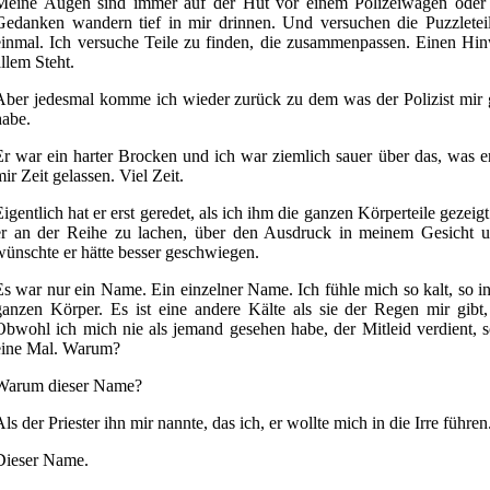
Meine Augen sind immer auf der Hut vor einem Polizeiwagen oder 
Gedanken wandern tief in mir drinnen. Und versuchen die Puzzleteil
einmal. Ich versuche Teile zu finden, die zusammenpassen. Einen Hin
allem Steht.
Aber jedesmal komme ich wieder zurück zu dem was der Polizist mir ger
habe.
Er war ein harter Brocken und ich war ziemlich sauer über das, was er
ir Zeit gelassen. Viel Zeit.
Eigentlich hat er erst geredet, als ich ihm die ganzen Körperteile gezei
er an der Reihe zu lachen, über den Ausdruck in meinem Gesicht u
wünschte er hätte besser geschwiegen.
Es war nur ein Name. Ein einzelner Name. Ich fühle mich so kalt, so inne
ganzen Körper. Es ist eine andere Kälte als sie der Regen mir gibt,
Obwohl ich mich nie als jemand gesehen habe, der Mitleid verdient, so
eine Mal. Warum?
Warum dieser Name?
ls der Priester ihn mir nannte, das ich, er wollte mich in die Irre führen
Dieser Name.