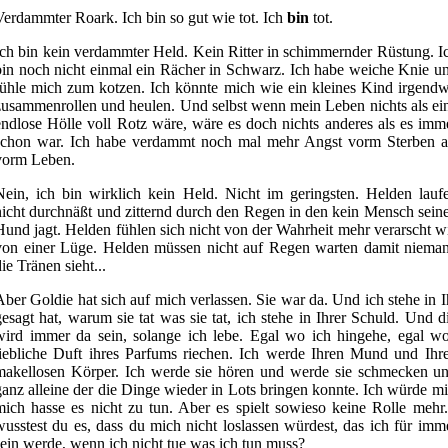
Verdammter Roark. Ich bin so gut wie tot. Ich
bin
tot.
Ich bin kein verdammter Held. Kein Ritter in schimmernder Rüstung. I
bin noch nicht einmal ein Rächer in Schwarz. Ich habe weiche Knie u
fühle mich zum kotzen. Ich könnte mich wie ein kleines Kind irgend
zusammenrollen und heulen. Und selbst wenn mein Leben nichts als ei
endlose Hölle voll Rotz wäre, wäre es doch nichts anderes als es imm
schon war. Ich habe verdammt noch mal mehr Angst vorm Sterben a
vorm Leben.
Nein, ich bin wirklich kein Held. Nicht im geringsten. Helden lauf
nicht durchnäßt und zitternd durch den Regen in den kein Mensch sein
Hund jagt. Helden fühlen sich nicht von der Wahrheit mehr verarscht w
von einer Lüge. Helden müssen nicht auf Regen warten damit niema
ie Tränen sieht...
Aber Goldie hat sich auf mich verlassen. Sie war da. Und ich stehe in 
gesagt hat, warum sie tat was sie tat, ich stehe in Ihrer Schuld. Und 
wird immer da sein, solange ich lebe. Egal wo ich hingehe, egal w
liebliche Duft ihres Parfums riechen. Ich werde Ihren Mund und Ih
makellosen Körper. Ich werde sie hören und werde sie schmecken un
ganz alleine der die Dinge wieder in Lots bringen konnte. Ich würde m
mich hasse es nicht zu tun. Aber es spielt sowieso keine Rolle meh
wusstest du es, dass du mich nicht loslassen würdest, das ich für imm
sein werde, wenn ich nicht tue was ich tun muss?