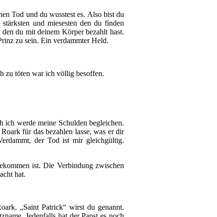
nen Tod und du wusstest es. Also bist du
n stärksten und miesesten den du finden
 den du mit deinem Körper bezahlt hast.
 Prinz zu sein. Ein verdammter Held.
 zu töten war ich völlig besoffen.
ch ich werde meine Schulden begleichen.
 Roark für das bezahlen lasse, was er dir
Verdammt, der Tod ist mir gleichgültig.
gekommen ist. Die Verbindung zwischen
cht hat.
oark. „Saint Patrick“ wirst du genannt.
itzname. Jedenfalls hat der Papst es noch