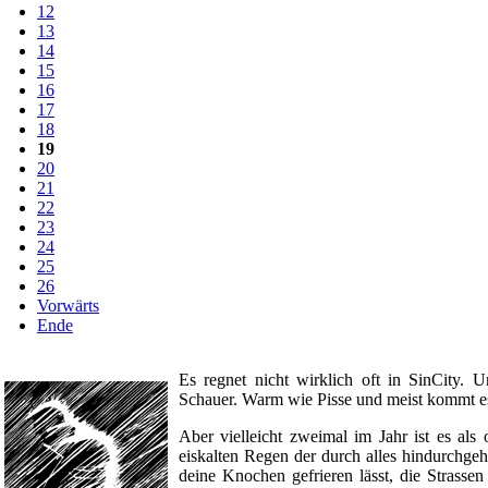
12
13
14
15
16
17
18
19
20
21
22
23
24
25
26
Vorwärts
Ende
Es regnet nicht wirklich oft in SinCity. 
Schauer. Warm wie Pisse und meist kommt es
Aber vielleicht zweimal im Jahr ist es als 
eiskalten Regen der durch alles hindurchge
deine Knochen gefrieren lässt, die Strass