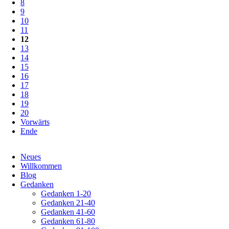
8
9
10
11
12
13
14
15
16
17
18
19
20
Vorwärts
Ende
Navigation
Neues
überspringen
Willkommen
Blog
Gedanken
Gedanken 1-20
Gedanken 21-40
Gedanken 41-60
Gedanken 61-80