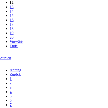
12
13
14
15
16
17
18
19
20
Vorwärts
Ende
Zurück
Anfang
Zurück
1
2
3
4
5
6
7