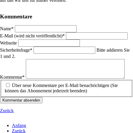
auf das wir uns für immer vereinen.
Kommentare
Pflichtfeld
Name
*
Pflichtfeld
E-Mail (wird nicht veröffentlicht)
*
Webseite
Pflichtfeld
Sicherheitsfrage
*
Bitte addieren Sie
1 und 2.
Pflichtfeld
Kommentar
*
Über neue Kommentare per E-Mail benachrichtigen (Sie
können das Abonnement jederzeit beenden)
Kommentar absenden
Zurück
Anfang
Zurück