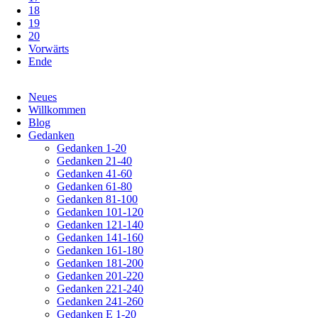
18
19
20
Vorwärts
Ende
Navigation
Neues
überspringen
Willkommen
Blog
Gedanken
Gedanken 1-20
Gedanken 21-40
Gedanken 41-60
Gedanken 61-80
Gedanken 81-100
Gedanken 101-120
Gedanken 121-140
Gedanken 141-160
Gedanken 161-180
Gedanken 181-200
Gedanken 201-220
Gedanken 221-240
Gedanken 241-260
Gedanken E 1-20