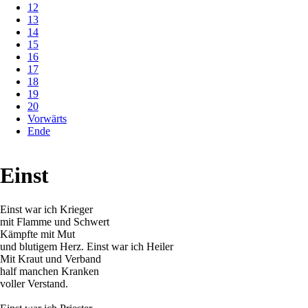
12
13
14
15
16
17
18
19
20
Vorwärts
Ende
Einst
Einst war ich Krieger
mit Flamme und Schwert
Kämpfte mit Mut
und blutigem Herz. Einst war ich Heiler
Mit Kraut und Verband
half manchen Kranken
voller Verstand.