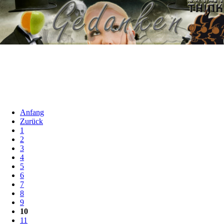
Anfang
Zurück
1
2
3
4
5
6
7
8
9
10
11