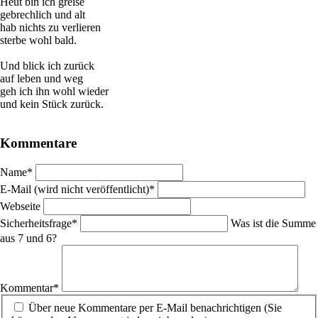
Heut bin ich greise
gebrechlich und alt
hab nichts zu verlieren
sterbe wohl bald.
Und blick ich zurück
auf leben und weg
geh ich ihn wohl wieder
und kein Stück zurück.
Kommentare
Pflichtfeld
Name
*
Pflichtfeld
E-Mail (wird nicht veröffentlicht)
*
Webseite
Pflichtfeld
Sicherheitsfrage
*
Was ist die Summe
aus 7 und 6?
Pflichtfeld
Kommentar
*
Über neue Kommentare per E-Mail benachrichtigen (Sie