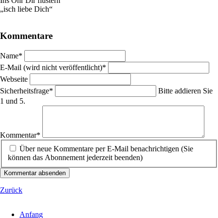
Ins Ohr Dir flüstern
„isch liebe Dich“
Kommentare
Pflichtfeld
Name
*
Pflichtfeld
E-Mail (wird nicht veröffentlicht)
*
Webseite
Pflichtfeld
Sicherheitsfrage
*
Bitte addieren Sie
1 und 5.
Pflichtfeld
Kommentar
*
Über neue Kommentare per E-Mail benachrichtigen (Sie
können das Abonnement jederzeit beenden)
Kommentar absenden
Zurück
Anfang