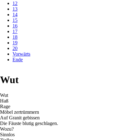
12
13
14
15
16
17
18
19
20
Vorwärts
Ende
Wut
Wut
Haß
Rage
Möbel zertrümmern
Auf Granit gebissen
Die Fäuste blutig geschlagen.
Wozu?
Sinnlos