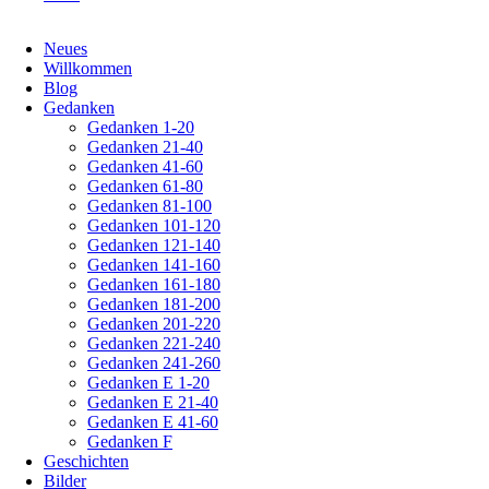
Navigation
Neues
überspringen
Willkommen
Blog
Gedanken
Gedanken 1-20
Gedanken 21-40
Gedanken 41-60
Gedanken 61-80
Gedanken 81-100
Gedanken 101-120
Gedanken 121-140
Gedanken 141-160
Gedanken 161-180
Gedanken 181-200
Gedanken 201-220
Gedanken 221-240
Gedanken 241-260
Gedanken E 1-20
Gedanken E 21-40
Gedanken E 41-60
Gedanken F
Geschichten
Bilder