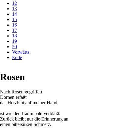
12
13
14
15
16
17
18
19
20
Vorwärts
Ende
Rosen
Nach Rosen gegriffen
Dornen erfaßt
das Herzblut auf meiner Hand
ist wie der Traum bald verblaßt.
Zurück bleibt nur die Erinnerung an
einen bittersüßen Schmerz.