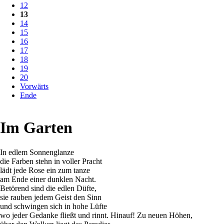
12
13
14
15
16
17
18
19
20
Vorwärts
Ende
Im Garten
In edlem Sonnenglanze
die Farben stehn in voller Pracht
lädt jede Rose ein zum tanze
am Ende einer dunklen Nacht.
Betörend sind die edlen Düfte,
sie rauben jedem Geist den Sinn
und schwingen sich in hohe Lüfte
wo jeder Gedanke fließt und rinnt. Hinauf! Zu neuen Höhen,