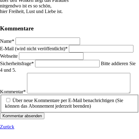
über den Wolken liegt das Paradies
nirgendwo ist es so schön,
hier Freiheit, Lust und Liebe ist.
Kommentare
Pflichtfeld
Name
*
Pflichtfeld
E-Mail (wird nicht veröffentlicht)
*
Webseite
Pflichtfeld
Sicherheitsfrage
*
Bitte addieren Sie
4 und 5.
Pflichtfeld
Kommentar
*
Über neue Kommentare per E-Mail benachrichtigen (Sie
können das Abonnement jederzeit beenden)
Kommentar absenden
Zurück