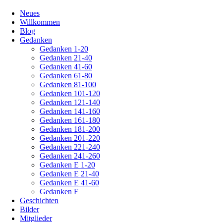
Navigation
Neues
überspringen
Willkommen
Blog
Gedanken
Gedanken 1-20
Gedanken 21-40
Gedanken 41-60
Gedanken 61-80
Gedanken 81-100
Gedanken 101-120
Gedanken 121-140
Gedanken 141-160
Gedanken 161-180
Gedanken 181-200
Gedanken 201-220
Gedanken 221-240
Gedanken 241-260
Gedanken E 1-20
Gedanken E 21-40
Gedanken E 41-60
Gedanken F
Geschichten
Bilder
Mitglieder