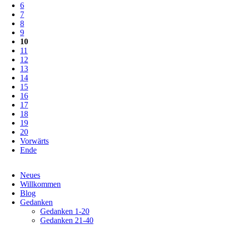
6
7
8
9
10
11
12
13
14
15
16
17
18
19
20
Vorwärts
Ende
Navigation
Neues
überspringen
Willkommen
Blog
Gedanken
Gedanken 1-20
Gedanken 21-40