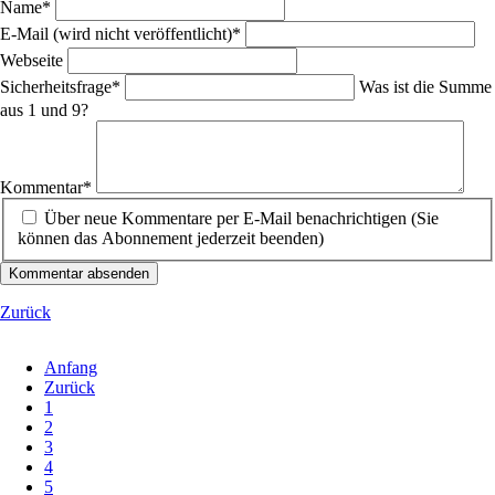
Pflichtfeld
Name
*
Pflichtfeld
E-Mail (wird nicht veröffentlicht)
*
Webseite
Pflichtfeld
Sicherheitsfrage
*
Was ist die Summe
aus 1 und 9?
Pflichtfeld
Kommentar
*
Über neue Kommentare per E-Mail benachrichtigen (Sie
können das Abonnement jederzeit beenden)
Kommentar absenden
Zurück
Anfang
Zurück
1
2
3
4
5