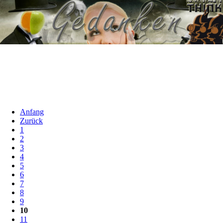
Anfang
Zurück
1
2
3
4
5
6
7
8
9
10
11