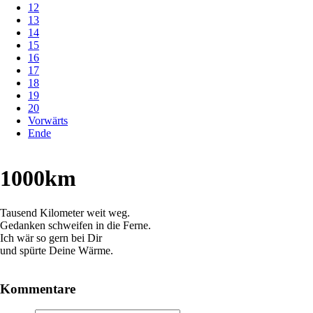
12
13
14
15
16
17
18
19
20
Vorwärts
Ende
1000km
Tausend Kilometer weit weg.
Gedanken schweifen in die Ferne.
Ich wär so gern bei Dir
und spürte Deine Wärme.
Kommentare