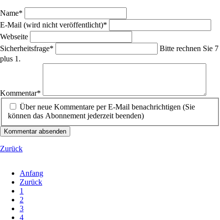
Pflichtfeld
Name
*
Pflichtfeld
E-Mail (wird nicht veröffentlicht)
*
Webseite
Pflichtfeld
Sicherheitsfrage
*
Bitte rechnen Sie 7
plus 1.
Pflichtfeld
Kommentar
*
Über neue Kommentare per E-Mail benachrichtigen (Sie
können das Abonnement jederzeit beenden)
Kommentar absenden
Zurück
Anfang
Zurück
1
2
3
4