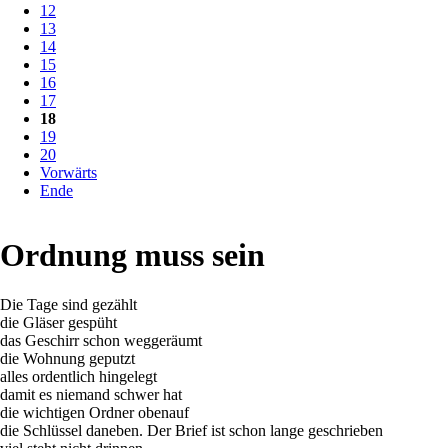
12
13
14
15
16
17
18
19
20
Vorwärts
Ende
Ordnung muss sein
Die Tage sind gezählt
die Gläser gespüht
das Geschirr schon weggeräumt
die Wohnung geputzt
alles ordentlich hingelegt
damit es niemand schwer hat
die wichtigen Ordner obenauf
die Schlüssel daneben. Der Brief ist schon lange geschrieben