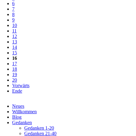
6
7
8
9
10
11
12
13
14
15
16
17
18
19
20
Vorwärts
Ende
Navigation
Neues
überspringen
Willkommen
Blog
Gedanken
Gedanken 1-20
Gedanken 21-40