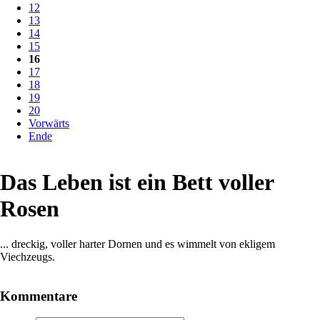
12
13
14
15
16
17
18
19
20
Vorwärts
Ende
Das Leben ist ein Bett voller
Rosen
... dreckig, voller harter Dornen und es wimmelt von ekligem
Viechzeugs.
Kommentare