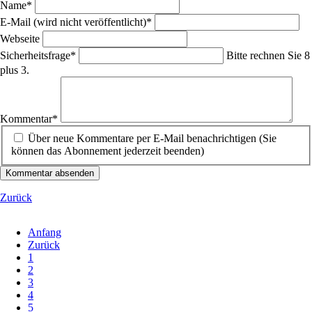
Pflichtfeld
Name
*
Pflichtfeld
E-Mail (wird nicht veröffentlicht)
*
Webseite
Pflichtfeld
Sicherheitsfrage
*
Bitte rechnen Sie 8
plus 3.
Pflichtfeld
Kommentar
*
Über neue Kommentare per E-Mail benachrichtigen (Sie
können das Abonnement jederzeit beenden)
Kommentar absenden
Zurück
Anfang
Zurück
1
2
3
4
5