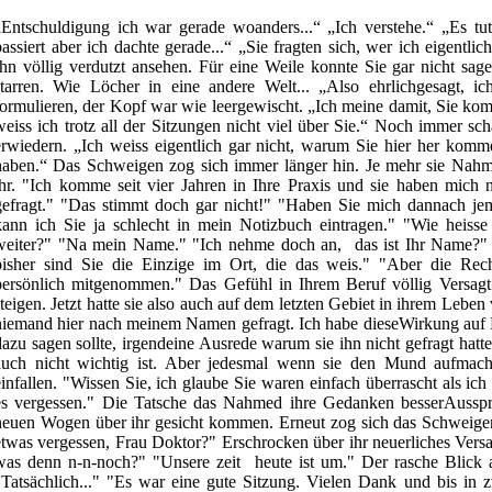
„Entschuldigung ich war gerade woanders...“ „Ich verstehe.“ „Es tut 
passiert aber ich dachte gerade...“ „Sie fragten sich, wer ich eigentlic
Ihn völlig verdutzt ansehen. Für eine Weile konnte Sie gar nicht sa
starren. Wie Löcher in eine andere Welt... „Also ehrlichgesagt, i
formulieren, der Kopf war wie leergewischt. „Ich meine damit, Sie komm
weiss ich trotz all der Sitzungen nicht viel über Sie.“ Noch immer s
erwiedern. „Ich weiss eigentlich gar nicht, warum Sie hier her komm
haben.“ Das Schweigen zog sich immer länger hin. Je mehr sie Nahme
ihr. "Ich komme seit vier Jahren in Ihre Praxis und sie haben mic
gefragt." "Das stimmt doch gar nicht!" "Haben Sie mich dannach je
kann ich Sie ja schlecht in mein Notizbuch eintragen." "Wie heis
weiter?" "Na mein Name." "Ich nehme doch an, das ist Ihr Name?"
bisher sind Sie die Einzige im Ort, die das weis." "Aber die Rech
persönlich mitgenommen." Das Gefühl in Ihrem Beruf völlig Versagt 
steigen. Jetzt hatte sie also auch auf dem letzten Gebiet in ihrem Lebe
niemand hier nach meinem Namen gefragt. Ich habe dieseWirkung auf Me
dazu sagen sollte, irgendeine Ausrede warum sie ihn nicht gefragt hatt
auch nicht wichtig ist. Aber jedesmal wenn sie den Mund aufmacht
einfallen. "Wissen Sie, ich glaube Sie waren einfach überrascht als ich
es vergessen." Die Tatsche das Nahmed ihre Gedanken besserAusspre
neuen Wogen über ihr gesicht kommen. Erneut zog sich das Schweigen
etwas vergessen, Frau Doktor?" Erschrocken über ihr neuerliches Versa
was denn n-n-noch?" "Unsere zeit heute ist um." Der rasche Blick au
"Tatsächlich..." "Es war eine gute Sitzung. Vielen Dank und bis in