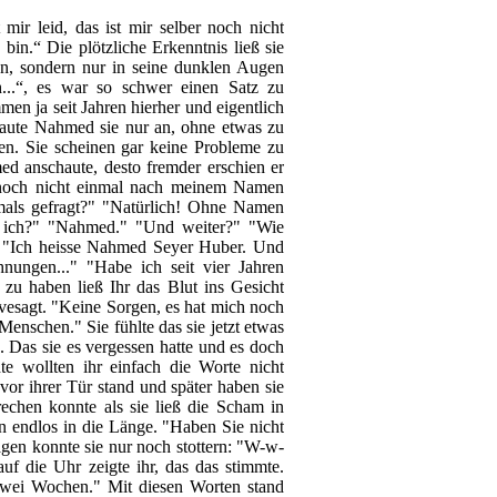
mir leid, das ist mir selber noch nicht
h bin.“ Die plötzliche Erkenntnis ließ sie
gen, sondern nur in seine dunklen Augen
ch...“, es war so schwer einen Satz zu
en ja seit Jahren hierher und eigentlich
chaute Nahmed sie nur an, ohne etwas zu
en. Sie scheinen gar keine Probleme zu
d anschaute, desto fremder erschien er
h noch nicht einmal nach meinem Namen
mals gefragt?" "Natürlich! Ohne Namen
se ich?" "Nahmed." "Und weiter?" "Wie
 "Ich heisse Nahmed Seyer Huber. Und
nungen..." "Habe ich seit vier Jahren
zu haben ließ Ihr das Blut ins Gesicht
n vesagt. "Keine Sorgen, es hat mich noch
nschen." Sie fühlte das sie jetzt etwas
e. Das sie es vergessen hatte und es doch
e wollten ihr einfach die Worte nicht
 vor ihrer Tür stand und später haben sie
chen konnte als sie ließ die Scham in
 endlos in die Länge. "Haben Sie nicht
gen konnte sie nur noch stottern: "W-w-
f die Uhr zeigte ihr, das das stimmte.
 zwei Wochen." Mit diesen Worten stand