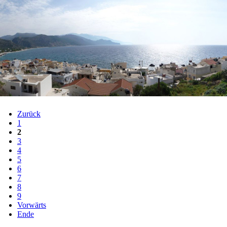
Zurück
1
2
3
4
5
6
7
8
9
Vorwärts
Ende