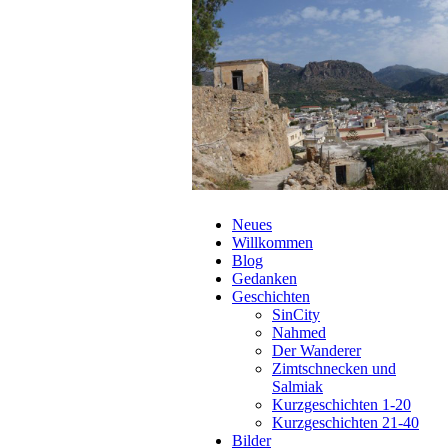
Navigation
Neues
überspringen
Willkommen
Blog
Gedanken
Geschichten
SinCity
Nahmed
Der Wanderer
Zimtschnecken und
Salmiak
Kurzgeschichten 1-20
Kurzgeschichten 21-40
Bilder