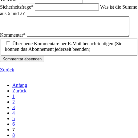
Pflichtfeld
Sicherheitsfrage
*
Was ist die Summe
aus 6 und 2?
Pflichtfeld
Kommentar
*
Über neue Kommentare per E-Mail benachrichtigen (Sie
können das Abonnement jederzeit beenden)
Kommentar absenden
Zurück
Anfang
Zurück
1
2
3
4
5
6
7
8