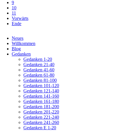
9
10
11
Vorwärts
Ende
Navigation
Neues
überspringen
Willkommen
Blog
Gedanken
Gedanken 1-20
Gedanken 21-40
Gedanken 41-60
Gedanken 61-80
Gedanken 81-100
Gedanken 101-120
Gedanken 121-140
Gedanken 141-160
Gedanken 161-180
Gedanken 181-200
Gedanken 201-220
Gedanken 221-240
Gedanken 241-260
Gedanken E 1-20