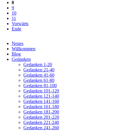
8
9
10
11
Vorwärts
Ende
Navigation
Neues
überspringen
Willkommen
Blog
Gedanken
Gedanken 1-20
Gedanken 21-40
Gedanken 41-60
Gedanken 61-80
Gedanken 81-100
Gedanken 101-120
Gedanken 121-140
Gedanken 141-160
Gedanken 161-180
Gedanken 181-200
Gedanken 201-220
Gedanken 221-240
Gedanken 241-260