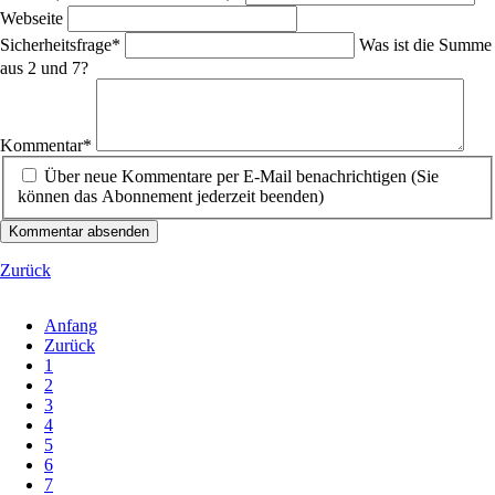
Webseite
Pflichtfeld
Sicherheitsfrage
*
Was ist die Summe
aus 2 und 7?
Pflichtfeld
Kommentar
*
Über neue Kommentare per E-Mail benachrichtigen (Sie
können das Abonnement jederzeit beenden)
Kommentar absenden
Zurück
Anfang
Zurück
1
2
3
4
5
6
7