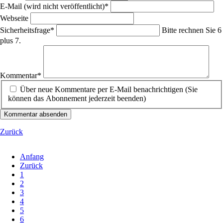
Pflichtfeld
E-Mail (wird nicht veröffentlicht)
*
Webseite
Pflichtfeld
Sicherheitsfrage
*
Bitte rechnen Sie 6
plus 7.
Pflichtfeld
Kommentar
*
Über neue Kommentare per E-Mail benachrichtigen (Sie
können das Abonnement jederzeit beenden)
Kommentar absenden
Zurück
Anfang
Zurück
1
2
3
4
5
6