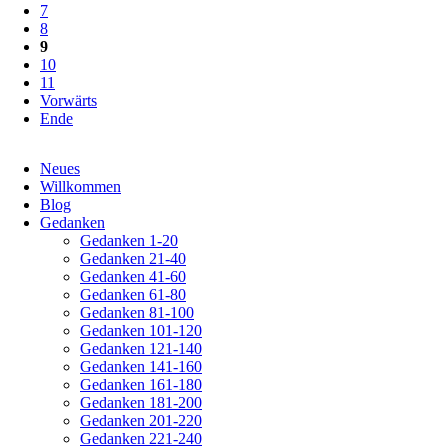
7
8
9
10
11
Vorwärts
Ende
Navigation
Neues
überspringen
Willkommen
Blog
Gedanken
Gedanken 1-20
Gedanken 21-40
Gedanken 41-60
Gedanken 61-80
Gedanken 81-100
Gedanken 101-120
Gedanken 121-140
Gedanken 141-160
Gedanken 161-180
Gedanken 181-200
Gedanken 201-220
Gedanken 221-240