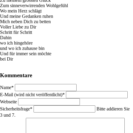
Zu meinem grössten Glück
Zum sinneverwirrenden Wohlgefühl
Wo mein Herz schlägt
Und meine Gedanken ruhen
Mich neben Dich zu betten
Voller Liebe zu Dir
Schritt für Schritt
Dahin
wo ich hingehöre
und wo ich zuhause bin
Und für immer sein möchte
bei Dir
Kommentare
Pflichtfeld
Name
*
Pflichtfeld
E-Mail (wird nicht veröffentlicht)
*
Webseite
Pflichtfeld
Sicherheitsfrage
*
Bitte addieren Sie
3 und 7.
Pflichtfeld