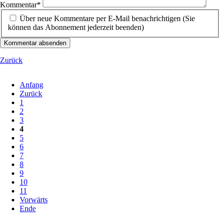
Kommentar
*
Über neue Kommentare per E-Mail benachrichtigen (Sie
können das Abonnement jederzeit beenden)
Kommentar absenden
Zurück
Anfang
Zurück
1
2
3
4
5
6
7
8
9
10
11
Vorwärts
Ende