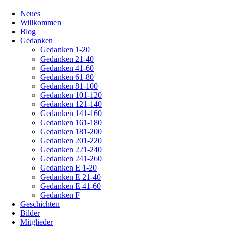
Navigation
Neues
überspringen
Willkommen
Blog
Gedanken
Gedanken 1-20
Gedanken 21-40
Gedanken 41-60
Gedanken 61-80
Gedanken 81-100
Gedanken 101-120
Gedanken 121-140
Gedanken 141-160
Gedanken 161-180
Gedanken 181-200
Gedanken 201-220
Gedanken 221-240
Gedanken 241-260
Gedanken E 1-20
Gedanken E 21-40
Gedanken E 41-60
Gedanken F
Geschichten
Bilder
Mitglieder