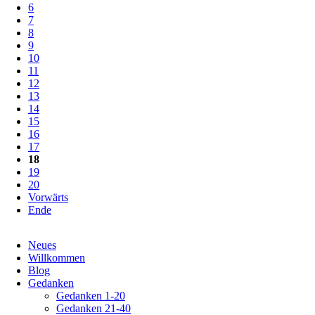
6
7
8
9
10
11
12
13
14
15
16
17
18
19
20
Vorwärts
Ende
Navigation
Neues
überspringen
Willkommen
Blog
Gedanken
Gedanken 1-20
Gedanken 21-40