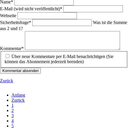
Pflichtfeld
Name
*
Pflichtfeld
E-Mail (wird nicht veröffentlicht)
*
Webseite
Pflichtfeld
Sicherheitsfrage
*
Was ist die Summe
aus 2 und 1?
Pflichtfeld
Kommentar
*
Über neue Kommentare per E-Mail benachrichtigen (Sie
können das Abonnement jederzeit beenden)
Kommentar absenden
Zurück
Anfang
Zurück
1
2
3
4
5