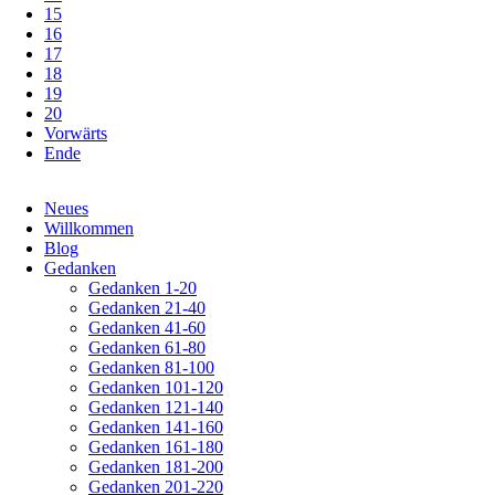
15
16
17
18
19
20
Vorwärts
Ende
Navigation
Neues
überspringen
Willkommen
Blog
Gedanken
Gedanken 1-20
Gedanken 21-40
Gedanken 41-60
Gedanken 61-80
Gedanken 81-100
Gedanken 101-120
Gedanken 121-140
Gedanken 141-160
Gedanken 161-180
Gedanken 181-200
Gedanken 201-220