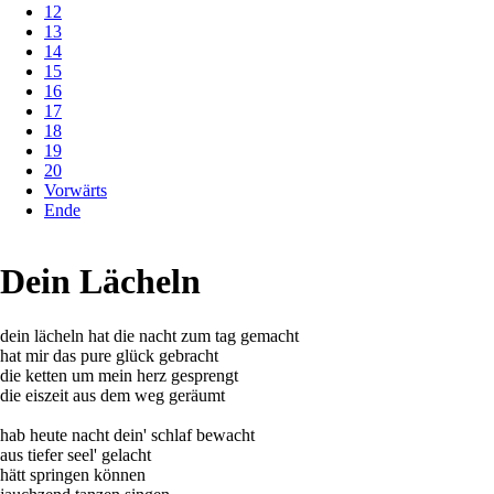
12
13
14
15
16
17
18
19
20
Vorwärts
Ende
Dein Lächeln
dein lächeln hat die nacht zum tag gemacht
hat mir das pure glück gebracht
die ketten um mein herz gesprengt
die eiszeit aus dem weg geräumt
hab heute nacht dein' schlaf bewacht
aus tiefer seel' gelacht
hätt springen können