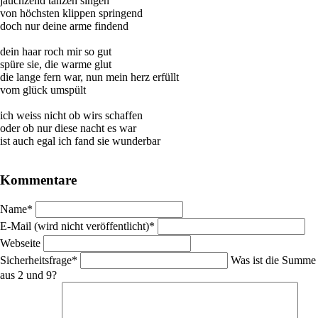
jauchzend tanzen singen
von höchsten klippen springend
doch nur deine arme findend
dein haar roch mir so gut
spüre sie, die warme glut
die lange fern war, nun mein herz erfüllt
vom glück umspült
ich weiss nicht ob wirs schaffen
oder ob nur diese nacht es war
ist auch egal ich fand sie wunderbar
Kommentare
Pflichtfeld
Name
*
Pflichtfeld
E-Mail (wird nicht veröffentlicht)
*
Webseite
Pflichtfeld
Sicherheitsfrage
*
Was ist die Summe
aus 2 und 9?
Pflichtfeld