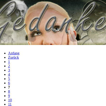
Anfang
Zurück
1
2
3
4
5
6
7
8
9
10
11