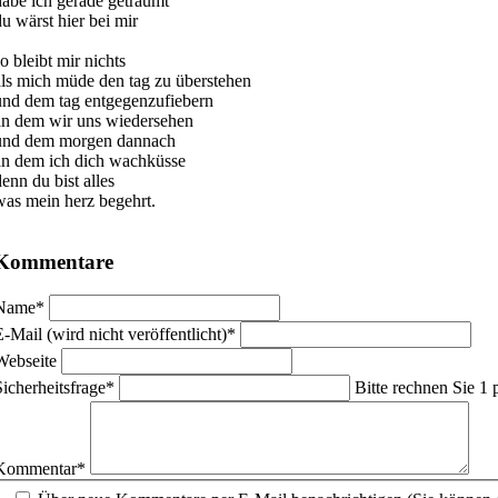
habe ich gerade geträumt
du wärst hier bei mir
o bleibt mir nichts
als mich müde den tag zu überstehen
und dem tag entgegenzufiebern
an dem wir uns wiedersehen
und dem morgen dannach
an dem ich dich wachküsse
denn du bist alles
was mein herz begehrt.
Kommentare
flichtfeld
Name
*
flichtfeld
E-Mail (wird nicht veröffentlicht)
*
Webseite
flichtfeld
Sicherheitsfrage
*
Bitte rechnen Sie 1 
flichtfeld
Kommentar
*