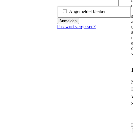
Angemeldet bleiben
s
Anmelden
Passwort vergessen?
P
P
P
P