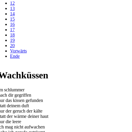
12
13
14
15
16
17
18
19
20
Vorwärts
Ende
Wachküssen
im schlummer
nach dir gegriffen
nur das kissen gefunden
statt deinem duft
nur der geruch der kälte
statt der wärme deiner haut
ur die leere
ich mag nicht aufwachen