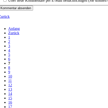
Über neue Kommentare per E-Mail benachrichtigen (Sie können 
Kommentar absenden
Zurück
Anfang
Zurück
1
2
3
4
5
6
7
8
9
10
11
12
13
14
15
16
17