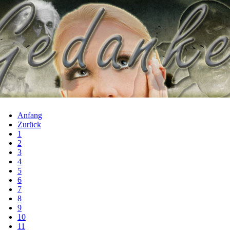
Anfang
Zurück
1
2
3
4
5
6
7
8
9
10
11