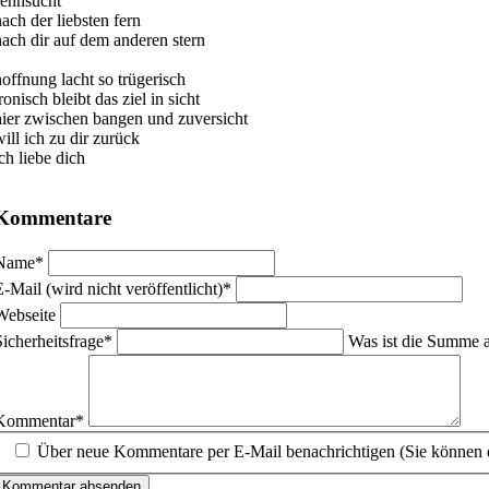
sehnsucht
nach der liebsten fern
nach dir auf dem anderen stern
hoffnung lacht so trügerisch
ronisch bleibt das ziel in sicht
hier zwischen bangen und zuversicht
will ich zu dir zurück
ch liebe dich
Kommentare
flichtfeld
Name
*
flichtfeld
E-Mail (wird nicht veröffentlicht)
*
Webseite
flichtfeld
Sicherheitsfrage
*
Was ist die Summe 
flichtfeld
Kommentar
*
Über neue Kommentare per E-Mail benachrichtigen (Sie können 
Kommentar absenden