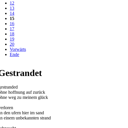
12
13
14
15
16
17
18
19
20
Vorwärts
Ende
Gestrandet
gestranded
ohne hoffnung auf zurück
ohne weg zu meinem glück
verloren
an den ufern hier im sand
an einem unbekannten strand