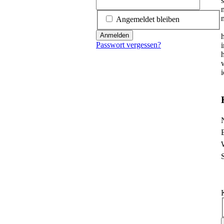
Angemeldet bleiben
Anmelden
Passwort vergessen?
i
i
P
P
P
P