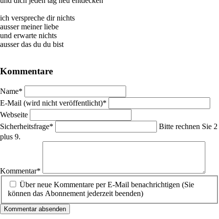
und dich jeden tag neu entdecken
ich verspreche dir nichts
ausser meiner liebe
und erwarte nichts
ausser das du du bist
Kommentare
Pflichtfeld
Name
*
Pflichtfeld
E-Mail (wird nicht veröffentlicht)
*
Webseite
Pflichtfeld
Sicherheitsfrage
*
Bitte rechnen Sie 2
plus 9.
Pflichtfeld
Kommentar
*
Über neue Kommentare per E-Mail benachrichtigen (Sie
können das Abonnement jederzeit beenden)
Kommentar absenden