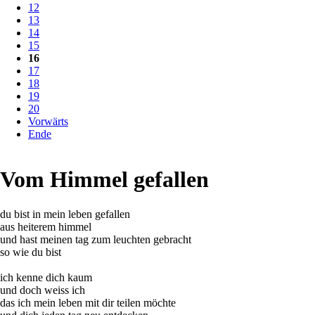
12
13
14
15
16
17
18
19
20
Vorwärts
Ende
Vom Himmel gefallen
du bist in mein leben gefallen
aus heiterem himmel
und hast meinen tag zum leuchten gebracht
so wie du bist
ich kenne dich kaum
und doch weiss ich
das ich mein leben mit dir teilen möchte