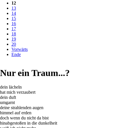
12
13
14
15
16
17
18
19
20
Vorwärts
Ende
Nur ein Traum...?
dein lächeln
hat mich verzaubert
dein duft
umgarnt
deine strahlenden augen
himmel auf erden
doch wenn du nicht da bist
hinabgestoßen in die dunkelheit