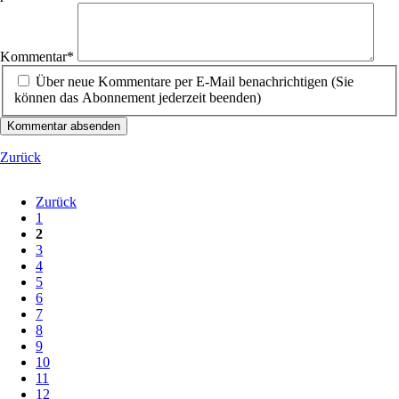
Pflichtfeld
Kommentar
*
Über neue Kommentare per E-Mail benachrichtigen (Sie
können das Abonnement jederzeit beenden)
Kommentar absenden
Zurück
Zurück
1
2
3
4
5
6
7
8
9
10
11
12