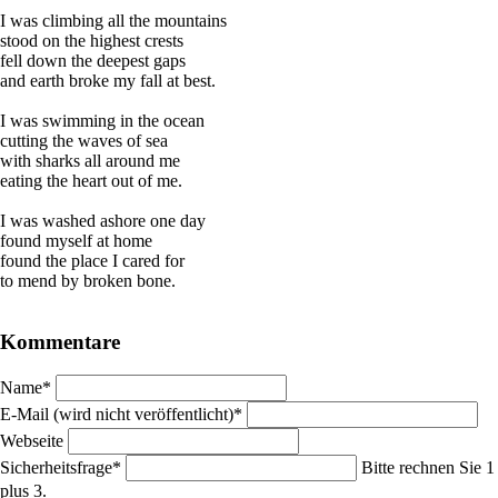
I was climbing all the mountains
stood on the highest crests
fell down the deepest gaps
and earth broke my fall at best.
I was swimming in the ocean
cutting the waves of sea
with sharks all around me
eating the heart out of me.
I was washed ashore one day
found myself at home
found the place I cared for
to mend by broken bone.
Kommentare
Pflichtfeld
Name
*
Pflichtfeld
E-Mail (wird nicht veröffentlicht)
*
Webseite
Pflichtfeld
Sicherheitsfrage
*
Bitte rechnen Sie 1
plus 3.