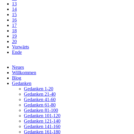
13
14
15
16
17
18
19
20
Vorwärts
Ende
Navigation
Neues
überspringen
Willkommen
Blog
Gedanken
Gedanken 1-20
Gedanken 21-40
Gedanken 41-60
Gedanken 61-80
Gedanken 81-100
Gedanken 101-120
Gedanken 121-140
Gedanken 141-160
Gedanken 161-180