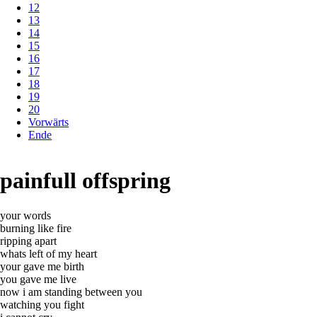
12
13
14
15
16
17
18
19
20
Vorwärts
Ende
painfull offspring
your words
burning like fire
ripping apart
whats left of my heart
your gave me birth
you gave me live
now i am standing between you
watching you fight