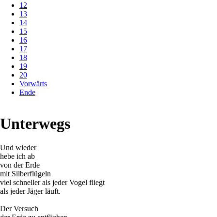
12
13
14
15
16
17
18
19
20
Vorwärts
Ende
Unterwegs
Und wieder
hebe ich ab
von der Erde
mit Silberflügeln
viel schneller als jeder Vogel fliegt
als jeder Jäger läuft.
Der Versuch