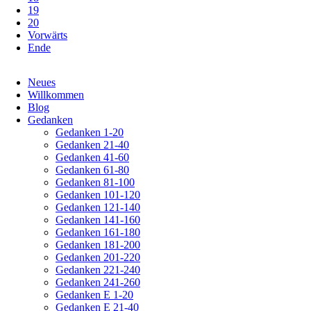
19
20
Vorwärts
Ende
Navigation
Neues
überspringen
Willkommen
Blog
Gedanken
Gedanken 1-20
Gedanken 21-40
Gedanken 41-60
Gedanken 61-80
Gedanken 81-100
Gedanken 101-120
Gedanken 121-140
Gedanken 141-160
Gedanken 161-180
Gedanken 181-200
Gedanken 201-220
Gedanken 221-240
Gedanken 241-260
Gedanken E 1-20
Gedanken E 21-40