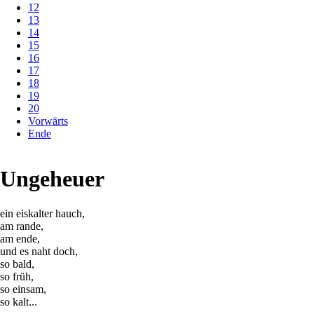
12
13
14
15
16
17
18
19
20
Vorwärts
Ende
Ungeheuer
ein eiskalter hauch,
am rande,
am ende,
und es naht doch,
so bald,
so früh,
so einsam,
so kalt...