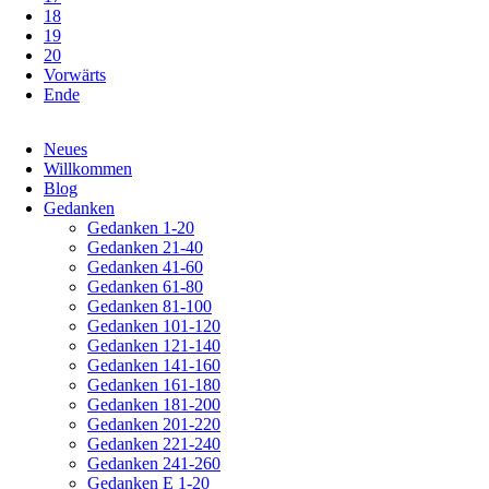
18
19
20
Vorwärts
Ende
Navigation
Neues
überspringen
Willkommen
Blog
Gedanken
Gedanken 1-20
Gedanken 21-40
Gedanken 41-60
Gedanken 61-80
Gedanken 81-100
Gedanken 101-120
Gedanken 121-140
Gedanken 141-160
Gedanken 161-180
Gedanken 181-200
Gedanken 201-220
Gedanken 221-240
Gedanken 241-260
Gedanken E 1-20