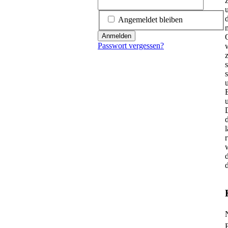
Angemeldet bleiben
Anmelden
Passwort vergessen?
z
E
u
P
P