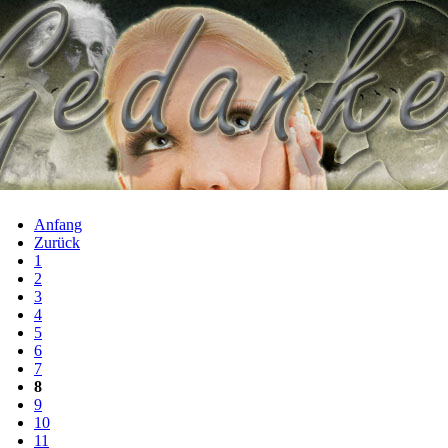
Anfang
Zurück
1
2
3
4
5
6
7
8
9
10
11