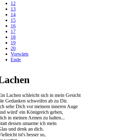
12
13
14
15
16
17
18
19
20
Vorwärts
Ende
Lachen
Ein Lachen schleicht sich in mein Gesicht
die Gedanken schweifen ab zu Dir.
Ich sehe Dich vor meinem inneren Auge
und würd' ein Königreich geben,
dich in meinen Armen zu halten...
Statt dessen umarme ich mein
Glas und denk an dich.
ielleicht ist's besser so,