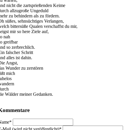
zu warten,
und nicht die zartsprießenden Keime
durch allzugroße Ungeduld
mehr zu behindern als zu fördern.
Oh süßes, sehnsüchtiges Verlangen,
welch bittersüße Qualen verschaffst du mir,
eigst mir so here Ziele auf,
so nah
so greifbar
und so zerbrechlich.
in falscher Schritt
nd alles ist dahin.
Die Angst,
das Wunder zu zerstören
läßt mich
ruhelos
wandern
durch
die Wälder meiner Gedanken.
Kommentare
flichtfeld
Name
*
flichtfeld
E-Mail (wird nicht veröffentlicht)
*