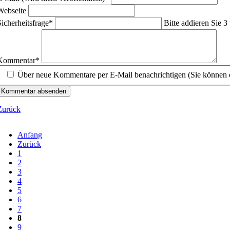
Webseite
flichtfeld
Sicherheitsfrage
*
Bitte addieren Sie 3
flichtfeld
Kommentar
*
Über neue Kommentare per E-Mail benachrichtigen (Sie können 
Kommentar absenden
Zurück
Anfang
Zurück
1
2
3
4
5
6
7
8
9