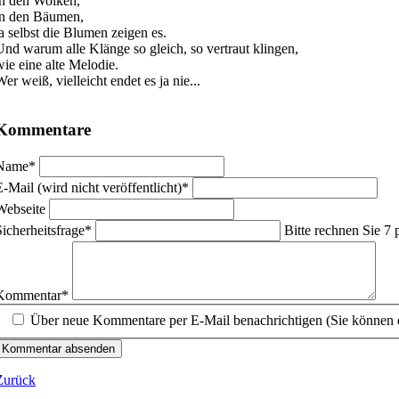
in den Wolken,
in den Bäumen,
ja selbst die Blumen zeigen es.
Und warum alle Klänge so gleich, so vertraut klingen,
wie eine alte Melodie.
er weiß, vielleicht endet es ja nie...
Kommentare
flichtfeld
Name
*
flichtfeld
E-Mail (wird nicht veröffentlicht)
*
Webseite
flichtfeld
Sicherheitsfrage
*
Bitte rechnen Sie 7 
flichtfeld
Kommentar
*
Über neue Kommentare per E-Mail benachrichtigen (Sie können 
Kommentar absenden
Zurück