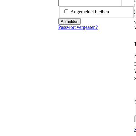
Angemeldet bleiben
Anmelden
Passwort vergessen?
W
P
P
P
P