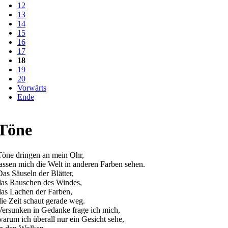
12
13
14
15
16
17
18
19
20
Vorwärts
Ende
Töne
Töne dringen an mein Ohr,
lassen mich die Welt in anderen Farben sehen.
Das Säuseln der Blätter,
das Rauschen des Windes,
das Lachen der Farben,
die Zeit schaut gerade weg.
Versunken in Gedanke frage ich mich,
warum ich überall nur ein Gesicht sehe,