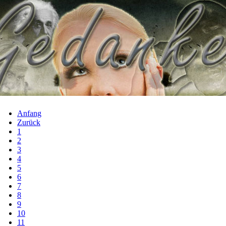
Anfang
Zurück
1
2
3
4
5
6
7
8
9
10
11