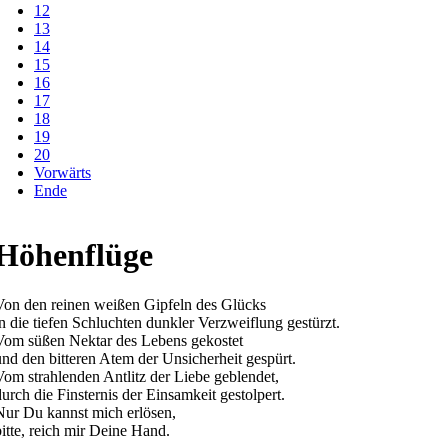
12
13
14
15
16
17
18
19
20
Vorwärts
Ende
Höhenflüge
Von den reinen weißen Gipfeln des Glücks
in die tiefen Schluchten dunkler Verzweiflung gestürzt.
Vom süßen Nektar des Lebens gekostet
und den bitteren Atem der Unsicherheit gespürt.
Vom strahlenden Antlitz der Liebe geblendet,
durch die Finsternis der Einsamkeit gestolpert.
Nur Du kannst mich erlösen,
bitte, reich mir Deine Hand.