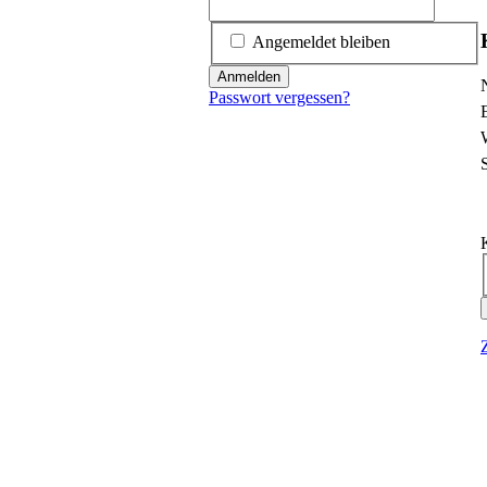
Angemeldet bleiben
Anmelden
P
Passwort vergessen?
P
P
P