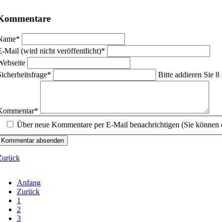
Kommentare
flichtfeld
Name
*
flichtfeld
E-Mail (wird nicht veröffentlicht)
*
Webseite
flichtfeld
Sicherheitsfrage
*
Bitte addieren Sie 8
flichtfeld
Kommentar
*
Über neue Kommentare per E-Mail benachrichtigen (Sie können 
Kommentar absenden
Zurück
Anfang
Zurück
1
2
3