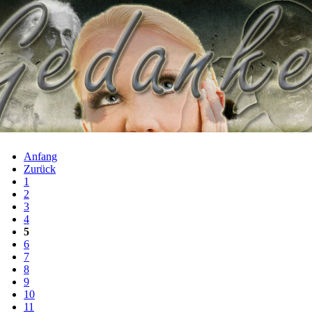
Anfang
Zurück
1
2
3
4
5
6
7
8
9
10
11