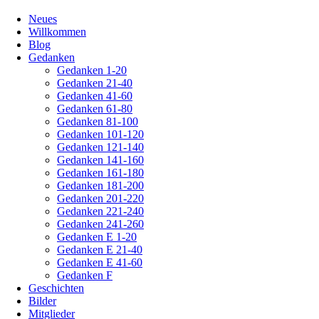
Navigation
Neues
überspringen
Willkommen
Blog
Gedanken
Gedanken 1-20
Gedanken 21-40
Gedanken 41-60
Gedanken 61-80
Gedanken 81-100
Gedanken 101-120
Gedanken 121-140
Gedanken 141-160
Gedanken 161-180
Gedanken 181-200
Gedanken 201-220
Gedanken 221-240
Gedanken 241-260
Gedanken E 1-20
Gedanken E 21-40
Gedanken E 41-60
Gedanken F
Geschichten
Bilder
Mitglieder