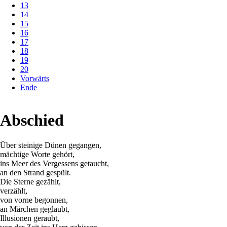
13
14
15
16
17
18
19
20
Vorwärts
Ende
Abschied
Über steinige Dünen gegangen,
mächtige Worte gehört,
ins Meer des Vergessens getaucht,
an den Strand gespült.
Die Sterne gezählt,
verzählt,
von vorne begonnen,
an Märchen geglaubt,
Illusionen geraubt,