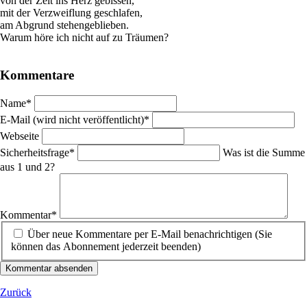
von der Zeit ins Herz gebissen,
mit der Verzweiflung geschlafen,
am Abgrund stehengeblieben.
Warum höre ich nicht auf zu Träumen?
Kommentare
Pflichtfeld
Name
*
Pflichtfeld
E-Mail (wird nicht veröffentlicht)
*
Webseite
Pflichtfeld
Sicherheitsfrage
*
Was ist die Summe
aus 1 und 2?
Pflichtfeld
Kommentar
*
Über neue Kommentare per E-Mail benachrichtigen (Sie
können das Abonnement jederzeit beenden)
Kommentar absenden
Zurück